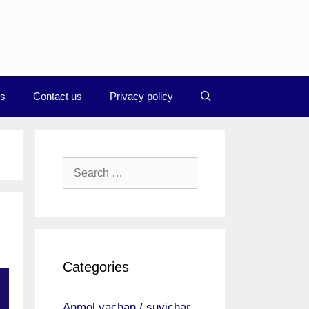
Us
Contact us
Privacy policy
Search
for:
Categories
Anmol vachan / suvichar