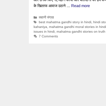
के खिलाफ आवाज उठाने …
Read more
Categories
कहानी संग्रह
Tags
best mahatma gandhi story in hindi
,
hindi st
kahaniya
,
mahatma gandhi moral stories in hind
issues in hindi
,
mahatma gandhi stories on truth
7 Comments