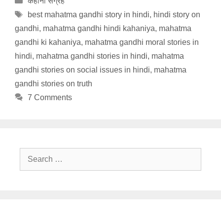
कहानी संग्रह
Tags
best mahatma gandhi story in hindi
,
hindi story on
gandhi
,
mahatma gandhi hindi kahaniya
,
mahatma
gandhi ki kahaniya
,
mahatma gandhi moral stories in
hindi
,
mahatma gandhi stories in hindi
,
mahatma
gandhi stories on social issues in hindi
,
mahatma
gandhi stories on truth
7 Comments
Search
for: