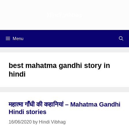
Skip
to
Hindi vibhag
content
Menu
best mahatma gandhi story in
hindi
महात्मा गाँधी की कहानियां – Mahatma Gandhi
Hindi stories
16/06/2020
by
Hindi Vibhag