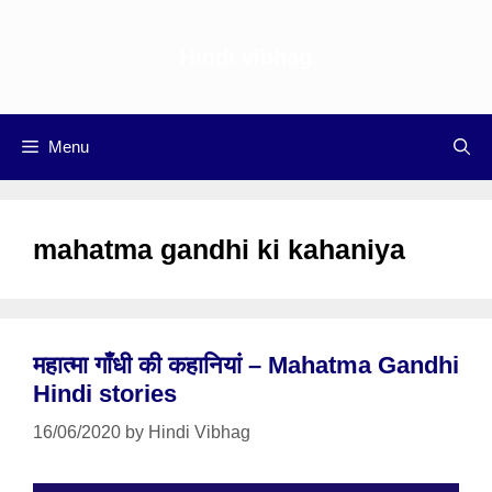
Skip
to
Hindi vibhag
content
Menu
mahatma gandhi ki kahaniya
महात्मा गाँधी की कहानियां – Mahatma Gandhi
Hindi stories
16/06/2020
by
Hindi Vibhag