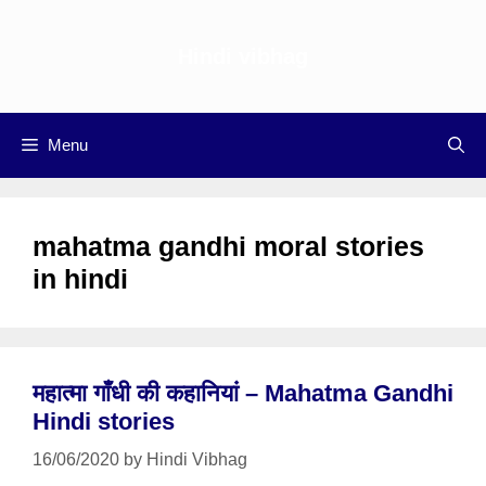
Skip
to
Hindi vibhag
content
Menu
mahatma gandhi moral stories
in hindi
महात्मा गाँधी की कहानियां – Mahatma Gandhi
Hindi stories
16/06/2020
by
Hindi Vibhag