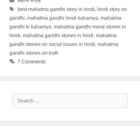
कहानी संग्रह
Tags
best mahatma gandhi story in hindi
,
hindi story on
gandhi
,
mahatma gandhi hindi kahaniya
,
mahatma
gandhi ki kahaniya
,
mahatma gandhi moral stories in
hindi
,
mahatma gandhi stories in hindi
,
mahatma
gandhi stories on social issues in hindi
,
mahatma
gandhi stories on truth
7 Comments
Search
for: