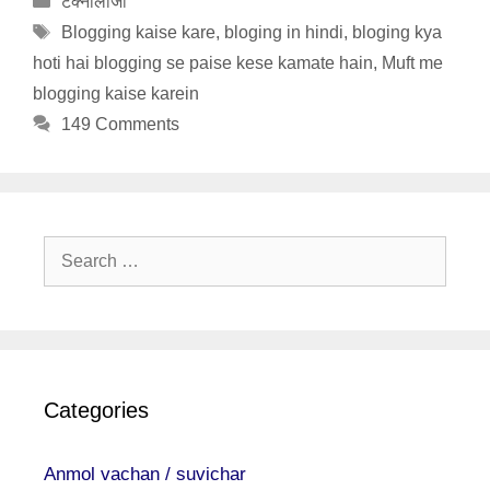
टेक्नोलॉजी
Tags
Blogging kaise kare
,
bloging in hindi
,
bloging kya
hoti hai blogging se paise kese kamate hain
,
Muft me
blogging kaise karein
149 Comments
Search
for:
Categories
Anmol vachan / suvichar