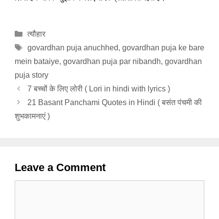
Categories
त्यौहार
Tags
govardhan puja anuchhed
,
govardhan puja ke bare
mein bataiye
,
govardhan puja par nibandh
,
govardhan
puja story
7 बच्चों के लिए लोरी ( Lori in hindi with lyrics )
21 Basant Panchami Quotes in Hindi ( बसंत पंचमी की
शुभकामनाएं )
Leave a Comment
Comment