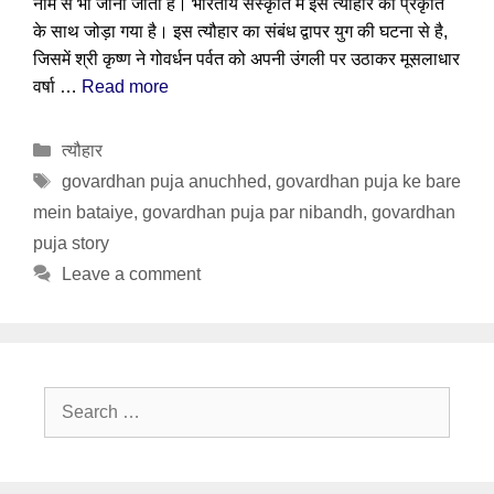
नाम से भी जाना जाता है। भारतीय संस्कृति में इस त्यौहार को प्रकृति
के साथ जोड़ा गया है। इस त्यौहार का संबंध द्वापर युग की घटना से है,
जिसमें श्री कृष्ण ने गोवर्धन पर्वत को अपनी उंगली पर उठाकर मूसलाधार
वर्षा …
Read more
Categories
त्यौहार
Tags
govardhan puja anuchhed
,
govardhan puja ke bare
mein bataiye
,
govardhan puja par nibandh
,
govardhan
puja story
Leave a comment
Search
for: