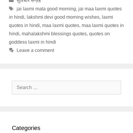
सुविचार संग्रह
Tags
jai laxmi mata good morning
,
jai maa laxmi quotes
in hindi
,
lakshmi devi good morning wishes
,
laxmi
quotes in hindi
,
maa laxmi quotes
,
maa laxmi quotes in
hindi
,
mahalakshmi blessings quotes
,
quotes on
goddess laxmi in hindi
Leave a comment
Search
for:
Categories