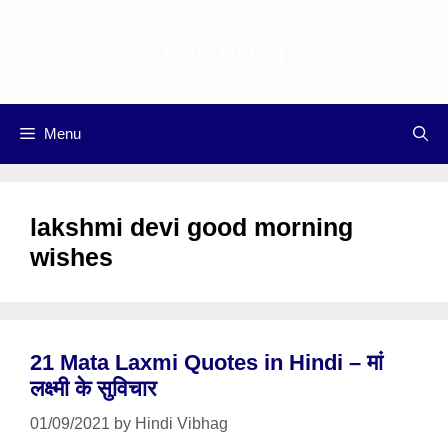
Skip
to
Hindi vibhag
content
Menu
lakshmi devi good morning
wishes
21 Mata Laxmi Quotes in Hindi – मां
लक्ष्मी के सुविचार
01/09/2021
by
Hindi Vibhag