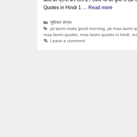
Quotes in Hindi 1 …
Read more
Categories
सुविचार संग्रह
Tags
jai laxmi mata good morning
,
jai maa laxmi q
maa laxmi quotes
,
maa laxmi quotes in hindi
,
ma
Leave a comment