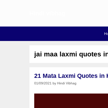
Skip
to
Hindi vibhag
content
H
jai maa laxmi quotes i
21 Mata Laxmi Quotes in Hindi
01/09/2021
by
Hindi Vibhag