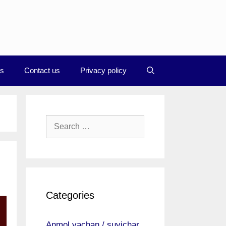
Us
Contact us
Privacy policy
Search
for:
Categories
Anmol vachan / suvichar