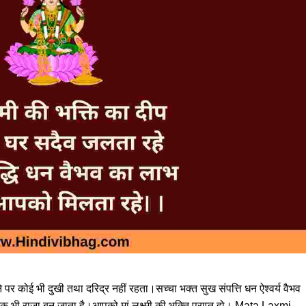
ोने पर कोई भी दुखी तथा दरिद्र नहीं रहता।सच्चा भक्त सुख संपत्ति धन ऐश्वर्य वैभव
क रंक भी राजा बन जाता है।आपको मां लक्ष्मी की भक्ति प्राप्त हो। Mata Laxmi