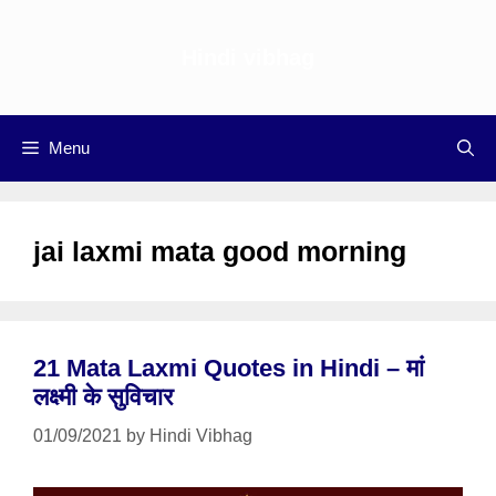
Skip
to
Hindi vibhag
content
Menu
jai laxmi mata good morning
21 Mata Laxmi Quotes in Hindi – मां
लक्ष्मी के सुविचार
01/09/2021
by
Hindi Vibhag