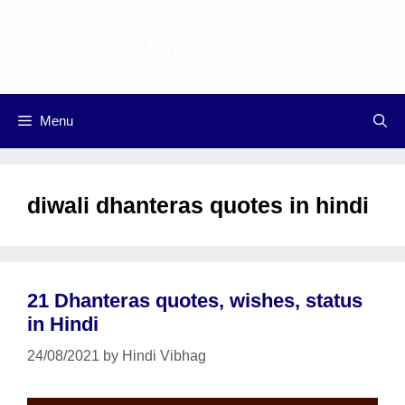
Skip
to
Hindi vibhag
content
Menu
diwali dhanteras quotes in hindi
21 Dhanteras quotes, wishes, status
in Hindi
24/08/2021
by
Hindi Vibhag