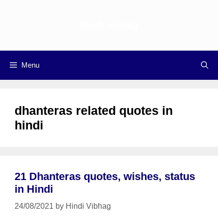
Skip
to
Hindi vibhag
content
Menu
dhanteras related quotes in
hindi
21 Dhanteras quotes, wishes, status
in Hindi
24/08/2021
by
Hindi Vibhag