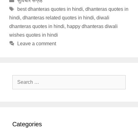
सुविचार संग्रह
Tags
best dhanteras quotes in hindi
,
dhanteras quotes in
hindi
,
dhanteras related quotes in hindi
,
diwali
dhanteras quotes in hindi
,
happy dhanteras diwali
wishes quotes in hindi
Leave a comment
Search
for:
Categories