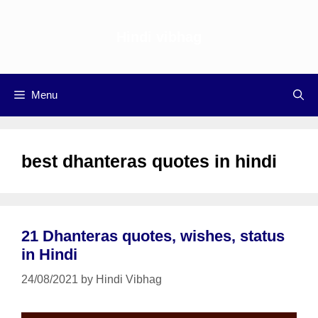
Skip
to
Hindi vibhag
content
Menu
best dhanteras quotes in hindi
21 Dhanteras quotes, wishes, status
in Hindi
24/08/2021
by
Hindi Vibhag