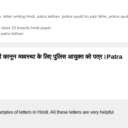
o
,
letter writing hindi
,
patra lekhan
,
police ayukt ko patr likhe
,
police ayu
olve class 10 boards hindi paper
 | patra lekhan
कानून व्यवस्था के लिए पुलिस आयुक्त को पत्र।Patra
mples of letters in Hindi. All these letters are very helpful