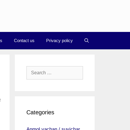
Us
Contact us
Privacy policy
Search
for:
ा
Categories
Anmol vachan / suvichar