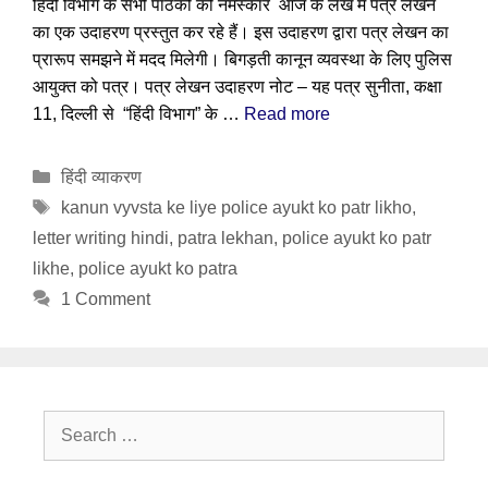
हिंदी विभाग के सभी पाठकों को नमस्कार आज के लेख में पत्र लेखन
का एक उदाहरण प्रस्तुत कर रहे हैं। इस उदाहरण द्वारा पत्र लेखन का
प्रारूप समझने में मदद मिलेगी। बिगड़ती कानून व्यवस्था के लिए पुलिस
आयुक्त को पत्र। पत्र लेखन उदाहरण नोट – यह पत्र सुनीता, कक्षा
11, दिल्ली से “हिंदी विभाग” के …
Read more
Categories
हिंदी व्याकरण
Tags
kanun vyvsta ke liye police ayukt ko patr likho
,
letter writing hindi
,
patra lekhan
,
police ayukt ko patr
likhe
,
police ayukt ko patra
1 Comment
Search
for: