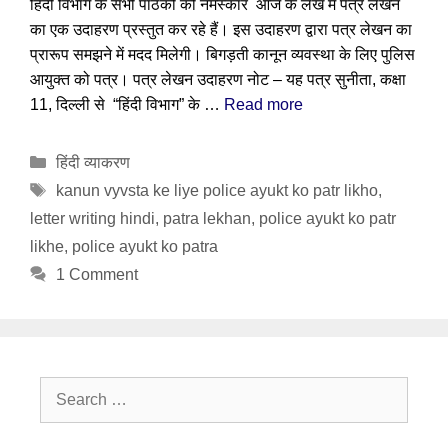
हिंदी विभाग के सभी पाठकों को नमस्कार आज के लेख में पत्र लेखन
का एक उदाहरण प्रस्तुत कर रहे हैं। इस उदाहरण द्वारा पत्र लेखन का
प्रारूप समझने में मदद मिलेगी। बिगड़ती कानून व्यवस्था के लिए पुलिस
आयुक्त को पत्र। पत्र लेखन उदाहरण नोट – यह पत्र सुनीता, कक्षा
11, दिल्ली से “हिंदी विभाग” के …
Read more
Categories
हिंदी व्याकरण
Tags
kanun vyvsta ke liye police ayukt ko patr likho
,
letter writing hindi
,
patra lekhan
,
police ayukt ko patr
likhe
,
police ayukt ko patra
1 Comment
Search
for: