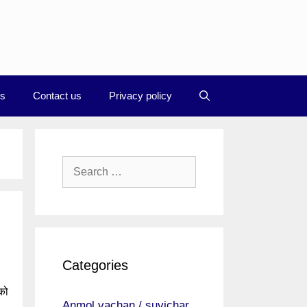
Us
Contact us
Privacy policy
Search
for:
Categories
 को
Anmol vachan / suvichar