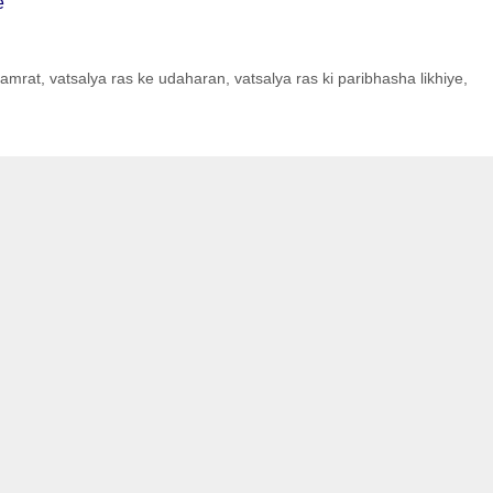
e
samrat
,
vatsalya ras ke udaharan
,
vatsalya ras ki paribhasha likhiye
,