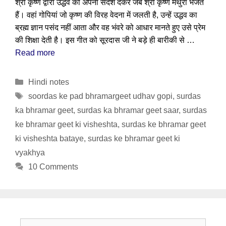
श्री कृष्ण द्वारा उद्धव को अपना संदेश देकर जब श्री कृष्ण मथुरा भेजते
हैं। वहां गोपियां जो कृष्ण की विरह वेदना में जलती है, उन्हें उद्धव का
ब्रह्म ज्ञान पसंद नहीं आता और वह भंवरे को आधार मानते हुए उसे प्रेम
की शिक्षा देती है। इस गीत को सूरदास जी ने बड़े ही बारीकी से …
Read more
Categories
Hindi notes
Tags
soordas ke pad bhramargeet udhav gopi
,
surdas
ka bhramar geet
,
surdas ka bhramar geet saar
,
surdas
ke bhramar geet ki visheshta
,
surdas ke bhramar geet
ki visheshta bataye
,
surdas ke bhramar geet ki
vyakhya
10 Comments
Search