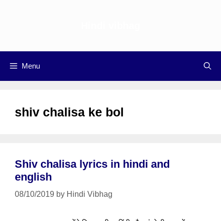
Skip
to
Hindi vibhag
content
Menu
shiv chalisa ke bol
Shiv chalisa lyrics in hindi and
english
08/10/2019
by
Hindi Vibhag