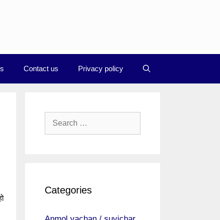
Us
Contact us
Privacy policy
Search
for:
Categories
हो
Anmol vachan / suvichar