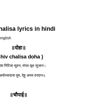
alisa lyrics in hindi
 english
॥दोहा॥
Shiv chalisa doha )
श गिरिजा सुवन, मंगल मूल सुजान।
योध्यादास तुम, देहु अभय वरदान॥
॥चौपाई॥