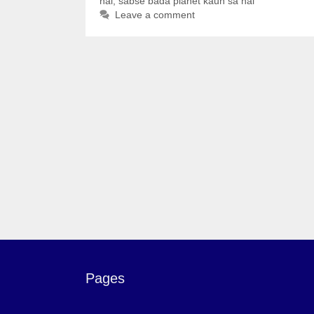
hai
,
sabse bada planet kaun sa hai
Leave a comment
Pages