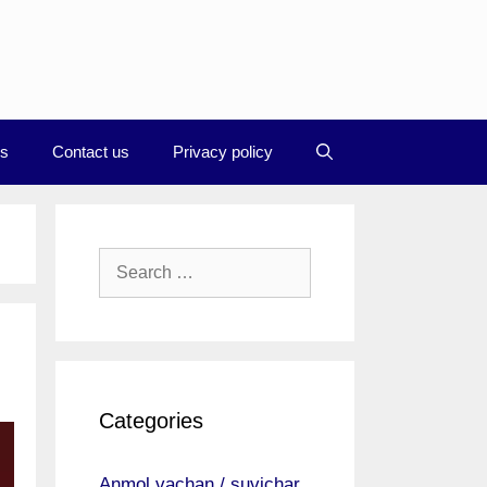
Us
Contact us
Privacy policy
Search
for:
Categories
Anmol vachan / suvichar