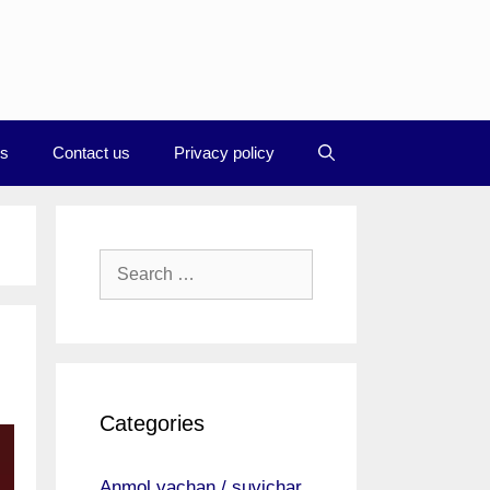
Us
Contact us
Privacy policy
Search
for:
Categories
Anmol vachan / suvichar