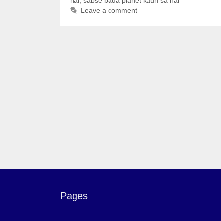
hai
,
sabse bada planet kaun sa hai
Leave a comment
Pages