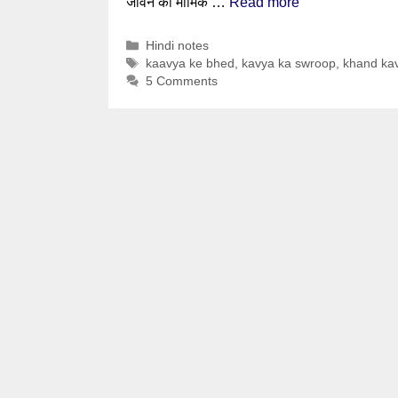
जीवन की मार्मिक …
Read more
Categories
Hindi notes
Tags
kaavya ke bhed
,
kavya ka swroop
,
khand kav
5 Comments