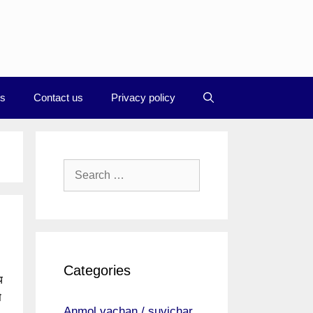
Us
Contact us
Privacy policy
Search
for:
Categories
य
े
Anmol vachan / suvichar