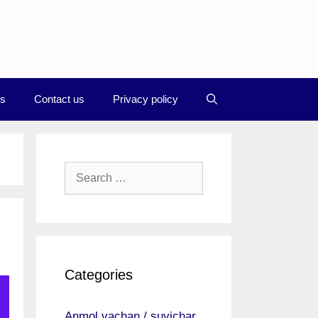
Us
Contact us
Privacy policy
Search
for:
Categories
Anmol vachan / suvichar