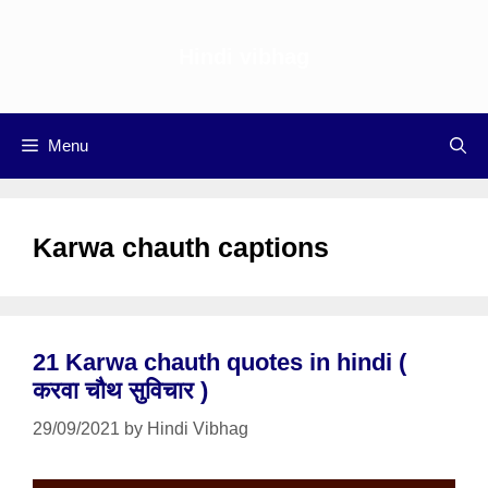
Skip
to
Hindi vibhag
content
Menu
Karwa chauth captions
21 Karwa chauth quotes in hindi (
करवा चौथ सुविचार )
29/09/2021
by
Hindi Vibhag