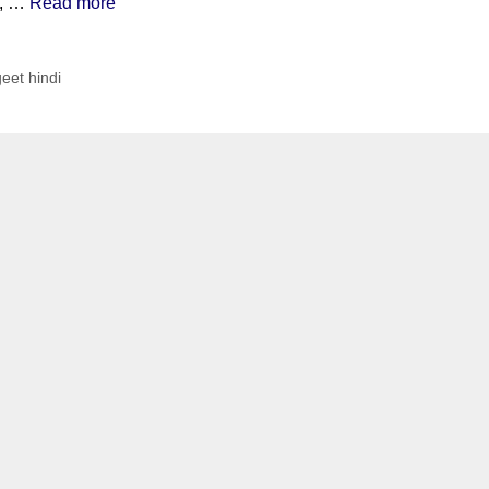
ं , …
Read more
geet hindi