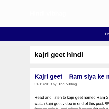
Skip
to
Hindi vibhag
content
H
kajri geet hindi
Kajri geet – Ram siya ke 
01/11/2019
by
Hindi Vibhag
Read and listen to kajri geet named Ram 
watch kajri geet video in end of this post. कजरी