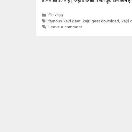
मिलन का वर्णन है। जहां वाटिका में राम पुष्प लेने जाते है
Categories
गीत संग्रह
Tags
famous kajri geet
,
kajri geet download
,
kajri 
Leave a comment