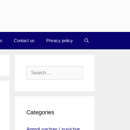
Us
Contact us
Privacy policy
Search
for:
Categories
Anmol vachan / suvichar