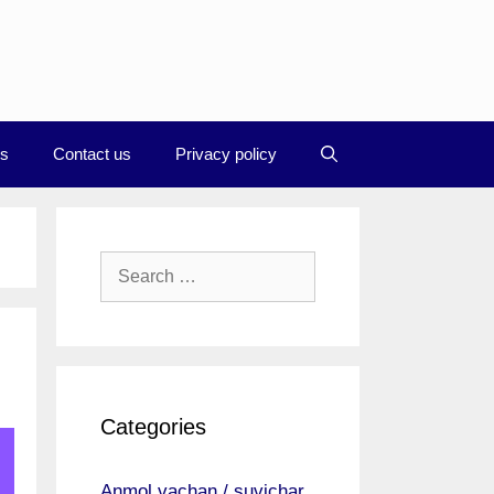
Us
Contact us
Privacy policy
Search
for:
Categories
Anmol vachan / suvichar