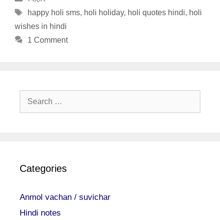
Tags
happy holi sms
,
holi holiday
,
holi quotes hindi
,
holi
wishes in hindi
1 Comment
Search
for:
Categories
Anmol vachan / suvichar
Hindi notes