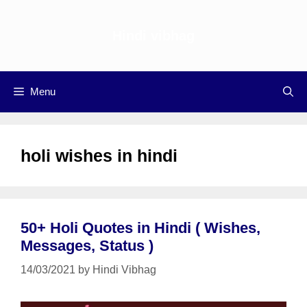
Skip
to
Hindi vibhag
content
Menu
holi wishes in hindi
50+ Holi Quotes in Hindi ( Wishes,
Messages, Status )
14/03/2021
by
Hindi Vibhag