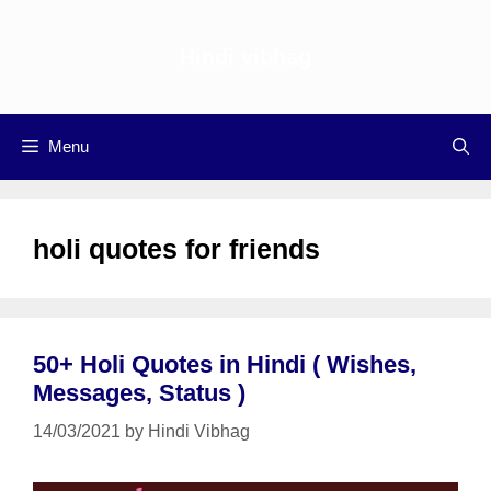
Skip
to
Hindi vibhag
content
Menu
holi quotes for friends
50+ Holi Quotes in Hindi ( Wishes,
Messages, Status )
14/03/2021
by
Hindi Vibhag