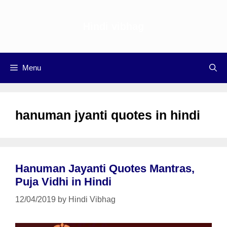
Skip
to
Hindi vibhag
content
Menu
hanuman jyanti quotes in hindi
Hanuman Jayanti Quotes Mantras,
Puja Vidhi in Hindi
12/04/2019
by
Hindi Vibhag