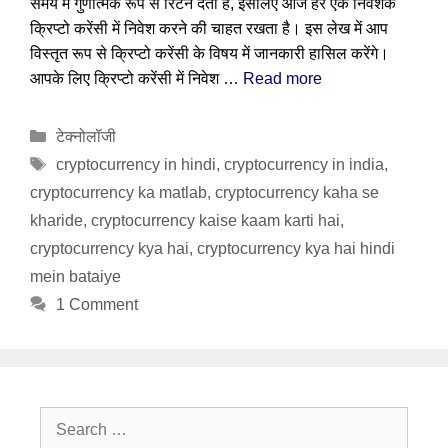
समय में गुणात्मक रूप से रिटर्न देती है, इसलिए आज हर एक निवेशक
क्रिप्टो करेंसी में निवेश करने की चाहत रखता है। इस लेख में आप
विस्तृत रूप से क्रिप्टो करेंसी के विषय में जानकारी हासिल करेंगे।
आपके लिए क्रिप्टो करेंसी में निवेश …
Read more
Categories
टेक्नोलॉजी
Tags
cryptocurrency in hindi
,
cryptocurrency in india
,
cryptocurrency ka matlab
,
cryptocurrency kaha se
kharide
,
cryptocurrency kaise kaam karti hai
,
cryptocurrency kya hai
,
cryptocurrency kya hai hindi
mein bataiye
1 Comment
Search
for: