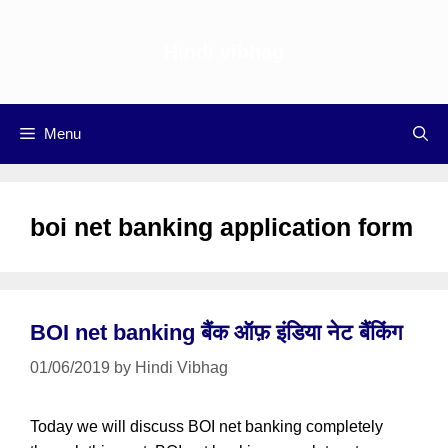
Skip
to
Hindi vibhag
content
Menu
boi net banking application form
BOI net banking बैंक ऑफ़ इंडिया नेट बैंकिंग
01/06/2019
by
Hindi Vibhag
Today we will discuss BOI net banking completely