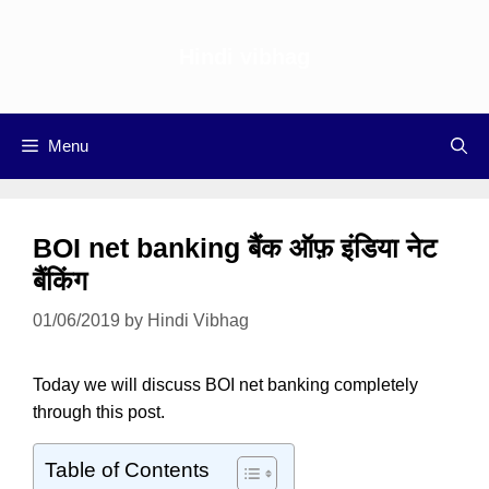
Skip
to
Hindi vibhag
content
Menu
BOI net banking बैंक ऑफ़ इंडिया नेट
बैंकिंग
01/06/2019
by
Hindi Vibhag
Today we will discuss BOI net banking completely
through this post.
Table of Contents