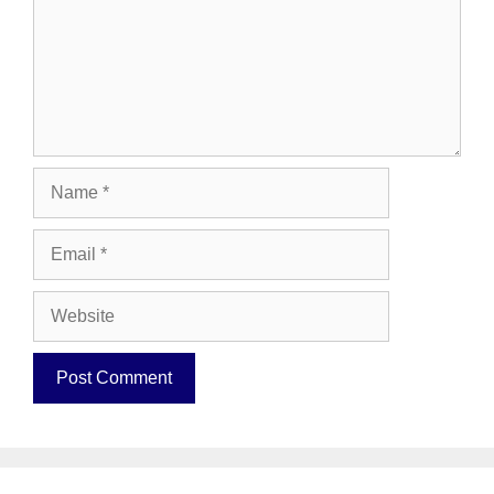
Name
Email
Website