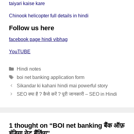
taiyari kaise kare
Chinook helicopter full details in hindi
Follow us here
facebook page hindi vibhag
YouTUBE
Categories
Hindi notes
Tags
boi net banking application form
Sikandar ki kahani hindi mai powerful story
SEO क्या है ? कैसे करें ? पूरी जानकारी – SEO in Hindi
1 thought on “BOI net banking बैंक ऑफ़
इंडिया नेट बैंकिंग”