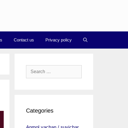
Us
Contact us
Privacy policy
Search
for:
Categories
Anmol vachan / suvichar