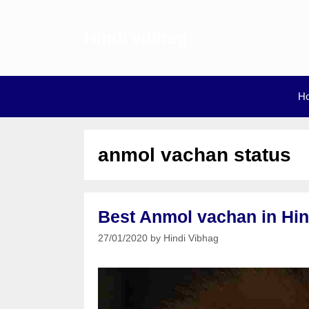
Skip
to
Hindi vibhag
content
H
anmol vachan status
Best Anmol vachan in Hin
27/01/2020
by
Hindi Vibhag