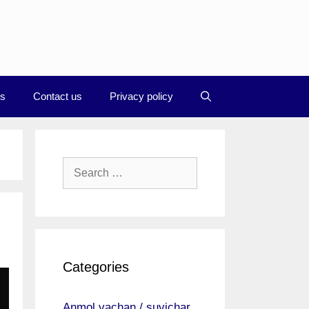
Us
Contact us
Privacy policy
Search
for:
Categories
Anmol vachan / suvichar