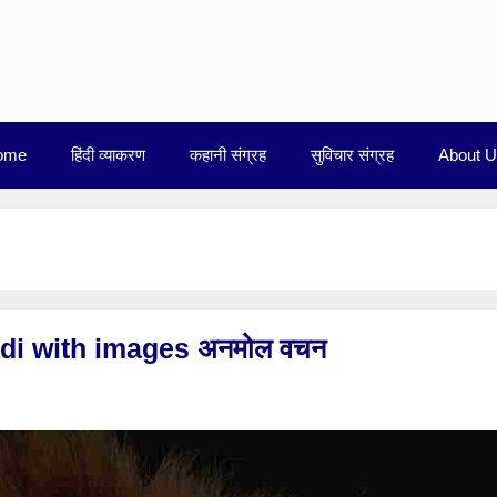
ome
हिंदी व्याकरण
कहानी संग्रह
सुविचार संग्रह
About 
di with images अनमोल वचन