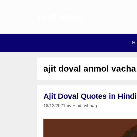
Skip
to
Hindi vibhag
content
H
ajit doval anmol vach
Ajit Doval Quotes in Hindi 
18/12/2021
by
Hindi Vibhag