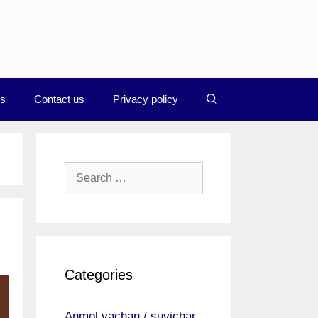
Us
Contact us
Privacy policy
Search
for:
Categories
Anmol vachan / suvichar