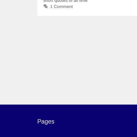
short quotes of all time
1 Comment
Pages