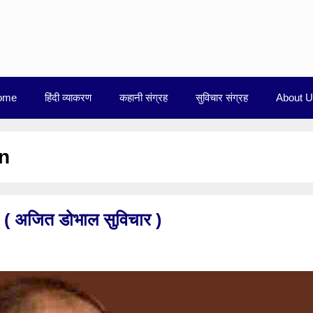
ome
हिंदी व्याकरण
कहानी संग्रह
सुविचार संग्रह
About 
an
( अजित डोभाल सुविचार )