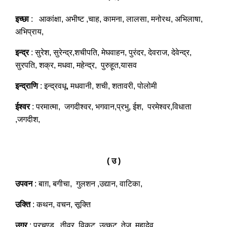
इच्छा
: आकांक्षा, अभीष्ट ,चाह, कामना, लालसा, मनोरथ, अभिलाषा,
अभिप्राय,
इन्द्र
: सुरेश, सुरेन्द्र,शचीपति, मेघवाहन, पुरंदर, देवराज, देवेन्द्र,
सुरपति, शक्र, मधवा, महेन्द्र, पुरुहूत,यासव
इन्द्राणि
: इन्द्रवधू, मधवानी, शची, शतावरी, पोलोमी
ईश्वर
: परमात्मा, जगदीश्वर, भगवान,प्रभु, ईश, परमेश्वर,विधाता
,जगदीश,
( उ )
उपवन
: बाग़, बगीचा, गुलशन ,उद्यान, वाटिका,
उक्ति
: कथन, वचन, सूक्ति
उग्र
: प्रचण्ड, तीव्र, विकट ,उत्कट, तेज, महादेव,