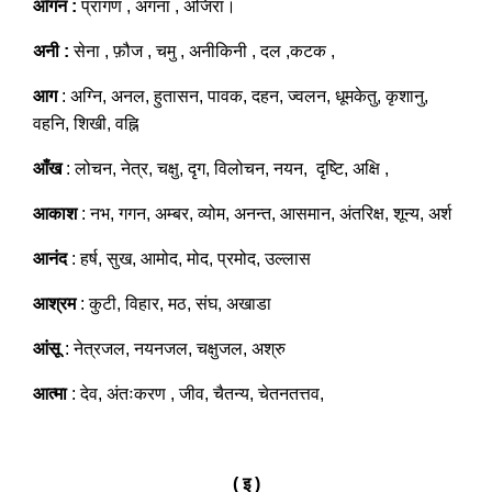
आँगन :
प्रांगण , अंगना , अजिरा।
अनी :
सेना , फ़ौज , चमु , अनीकिनी , दल ,कटक ,
आग
: अग्नि, अनल, हुतासन, पावक, दहन, ज्वलन, धूमकेतु, कृशानु,
वहनि, शिखी, वह्नि
आँख
: लोचन, नेत्र, चक्षु, दृग, विलोचन, नयन, दृष्टि, अक्षि ,
आकाश
: नभ, गगन, अम्बर, व्योम, अनन्त, आसमान, अंतरिक्ष, शून्य, अर्श
आनंद
: हर्ष, सुख, आमोद, मोद, प्रमोद, उल्लास
आश्रम
: कुटी, विहार, मठ, संघ, अखाडा
आंसू
: नेत्रजल, नयनजल, चक्षुजल, अश्रु
आत्मा
: देव, अंतःकरण , जीव, चैतन्य, चेतनतत्तव,
( इ )