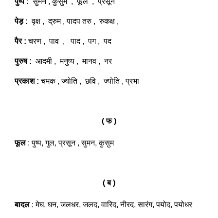
पुष्प :
सुमन , कुसुम , फूल , प्रसून
पेड़ :
वृक्ष , द्रुम , पादप तरु , रुकक्ष ,
पैर :
चरण , पाव , पाद , पग , पद
पुरुष :
आदमी , मनुष्य , मानव , नर
प्रकाश :
चमक , ज्योति , छवि , ज्योति , प्रभा
( फ )
फूल
: पुष्प, गुल, प्रसून , सुमन, कुसुम
( ब )
बादल
: मेघ, घन, जलधर, जलद, वारिद, नीरद, सारंग, पयोद, पयोधर