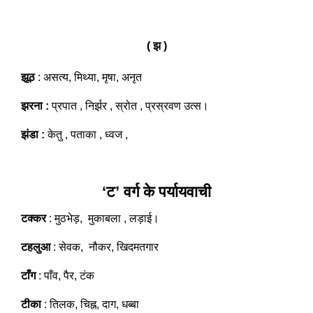
( झ )
झूठ
: असत्य, मिथ्या, मृषा, अनृत
झरना :
प्रपात , निर्झर , स्रोत , प्रस्रवण उत्स।
झंडा :
केतु , पताका , ध्वज ,
‘ट’ वर्ग के पर्यायवाची
टक्कर
: मुठभेड़, मुकाबला , लड़ाई।
टहलुआ
: सेवक, नौकर, खिदमतगार
टाँग
: पाँव, पैर, टंक
टीका
: तिलक, चिह्न, दाग, धब्बा