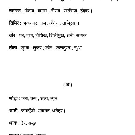
तामरस :
पंकज , कमल , नीरज , सरसिज , इंदवर।
तिमिर :
अन्धकार , तम , अँधेरा , ताम्रिसा।
तीर
: शर, बाण, विशिख, शिलीमुख, अनी, सायक
तोता :
सुग्गा , शुक्र , कीर , रक्ततुण्ड , सुआ
( थ )
थोड़ा
: जरा, कम , अल्प, न्यून,
थाती
: जमापूँजी, अमानत ,धरोहर।
थाक
: ढेर, समूह