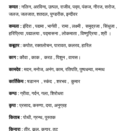
कमल
: नलिन, अरविन्द, उत्पल, राजीव, पद्म, पंकज, नीरज, सरोज,
जलज, जलजात, शतदल, पुण्डरीक, इन्दीवर
कमला :
इंदिरा , पद्यमा , भार्गवी , रामा , लक्ष्मी , समुद्रजा , सिंधुजा ,
हरिप्रिया ,पद्यालया , पद्मासना , लोकमाता , विष्णुप्रिया , श्री ।
कबूतर
: कपोत, रक्तलोचन, पारावत, कलरव, हारिल
काग :
कौवा , काक , करठ , पिशुन , वायस।
कामदेव
: मदन, मनोज, अनंग, काम, रतिपति, पुष्पधन्वा, मन्मथ
कार्तिकेय :
षडानन , स्कंद , शरभव , कुमार
कण्ठ
: ग्रीवा, गर्दन, गला, शिरोधरा
कृपा
: प्रसाद, करुणा, दया, अनुग्रह
किताब
: पोथी, ग्रन्थ, पुस्तक
किनारा
: तीर, कूल, कगार, तट