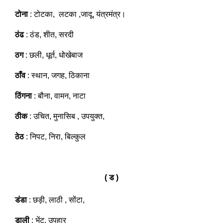
टोना
: टोटका, लटका ,जादू, यंत्रमंत्र।
ठंढ
: ठंड, शीत, सरदी
ठग
: छली, धूर्त, धोखेबाज
ठाँव
: स्थान, जगह, ठिकाना
ठिंगना
: बौना, वामन, नाटा
ठीक
: उचित, मुनासिब , उपयुक्त,
ठेठ
: निपट, निरा, बिल्कुल
( ड )
डंडा
: छड़ी, लाठी , सोंटा,
डाली
: भेंट, उपहार