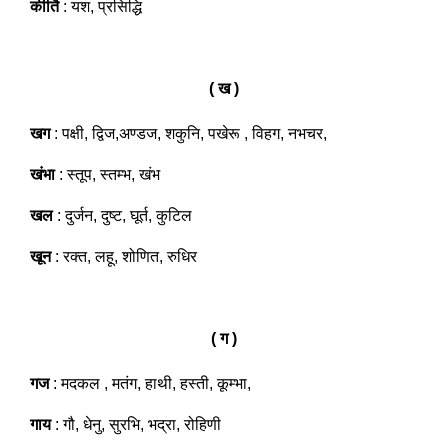
कीर्ति
: यश, प्रसिद्धि
( ख )
खग
: पक्षी, द्विज,अण्डज, शकुनि, पखेरू , विहग, नभचर,
खंभा
: स्तूप, स्तम्भ, खंभ
खल
: दुर्जन, दुष्ट, घूर्त, कुटिल
खून
: रक्त, लहू, शोणित, रुधिर
( ग )
गज
: मदकल , मतंग, हाथी, हस्ती, कूम्भा,
गाय
: गौ, धेनु, सुरभि, भद्रा, रोहिणी