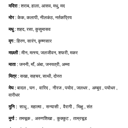
मदिरा
: शराब, हाला, आसव, मधु, मद
मोर
: केक, कलापी, नीलकंठ, नर्तकप्रिय
मधु
: शहद, रसा, कुसुमासव
मृग
: हिरण, सारंग, कृष्णसार
मछली
: मीन, मत्स्य, जलजीवन, शफरी, मकर
माता
: जननी, माँ, अंबा, जनयत्री, अम्मा
मित्र
: सखा, सहचर, साथी, दोस्त
मेघ :
बादल , घन , वारिद , नीरज , पयोद , जलधर , अम्बुद , पयोधर ,
वारीधर
मुनि :
साधु , महात्मा , सन्यासी , वैरागी , भिक्षु , संत
मुर्गा :
तमचूक , अरुणशिखा , कुक्कुट , ताम्रचूड