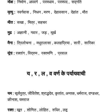
मोक्ष :
निर्माण , अपवर्ग , परमधाम , परमपद , सद्गति
मृत्यु :
स्वर्गवास , निधन , मरण , देहावसान , देहांत , मौत
मीत :
सखा , मित्र , सहचर
मुढ :
अज्ञानी , गवार , जड़ , मूर्ख
मैना :
त्रिलोचना , मधुरालासा , कलहप्रिया , सारी , सारिका
मूंगा :
रक्तांग , विद्रुम , रक्तमणि , प्रवाल
य , र , ल , व वर्ण के पर्यायवाची
यम
: सूर्यपुत्र, जीवितेश, श्राद्धदेव, कृतांत, अन्तक, धर्मराज, दण्डधर,
कीनाश, यमराज
रक्त :
खून , शोणित , लोहित , रुधिर , लहू