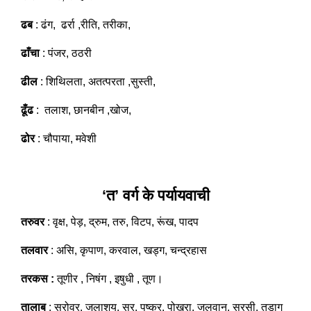
ढब
: ढंग, ढर्रा ,रीति, तरीका,
ढाँचा
: पंजर, ठठरी
ढील
: शिथिलता, अतत्परता ,सुस्ती,
ढूँढ
: तलाश, छानबीन ,खोज,
ढोर
: चौपाया, मवेशी
‘त’ वर्ग के पर्यायवाची
तरुवर
: वृक्ष, पेड़, द्रुम, तरु, विटप, रूंख, पादप
तलवार
: असि, कृपाण, करवाल, खड्ग, चन्द्रहास
तरकस :
तूणीर , निषंग , इषुधी , तूण।
तालाब
: सरोवर, जलाशय, सर, पुष्कर, पोखरा, जलवान, सरसी, तड़ाग