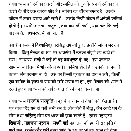
भगवा ध्वज को स्वीकार करने और व्यक्ति को गुरु के रूप में स्वीकार न
करने के पीछे एक कारण और है। व्यक्ति का
जीवन नश्वर
है , उसके
जीवन में उतार-चढ़ाव आते रहते है। उसके निजी जीवन में अनेकों कमियां
होती है। उसमें उग्रता , कटुता , दया भाव की कमी , यहां तक कि कई
बार व्यक्ति पथभ्रष्ट भी हो जाता है।
प्राचीन समय में
विश्वामित्र
प्रसिद्ध तपस्वी हुए , उन्होंने जीवन भर तप
किया। किंतु
मेनका
के क्षण भर आकर्षण में उनका संपूर्ण तप व्यर्थ हो
गया। साधारण शब्दों में कहें तो वह
पथभ्रष्ट
हो गए। इस प्रकार
सामान्य व्यक्तियों में भी अनेकों अनेक कमियां होती है। उनकी कमियों के
कारण संघ बदनाम ना हो , उस पर किसी प्रकार का दाग न लगे , किसी
एक व्यक्ति के कृत्य से संघ की छवि खराब ना हो , इस विचार को ध्यान में
रखते हुए भगवा ध्वज को सर्वसम्मति से स्वीकार किया गया।
भगवा ध्वज
भारतीय संस्कृति
में प्राचीन समय से देखने को मिलता है।
यह ध्वज हिंदू धर्म ही नहीं सभी धर्म के लोग होते हैं
बौद्ध , जैन
आदि धर्म के
लोग तथा
सहिष्णु
लोग इस ध्वज की पूजा करते हैं। हमारे महापुरुष
शिवाजी , महाराणा प्रताप , लक्ष्मी बाई
यहां तक की हमारी संस्कृति में
श्री राम , अर्जुन और श्री कृष्ण
आदि के रथ पर भी इस ध्वज को देखा