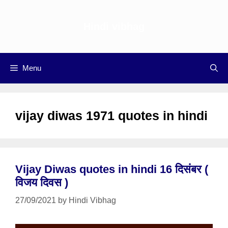
Skip
to
Hindi vibhag
content
Menu
vijay diwas 1971 quotes in hindi
Vijay Diwas quotes in hindi 16 दिसंबर (
विजय दिवस )
27/09/2021
by
Hindi Vibhag