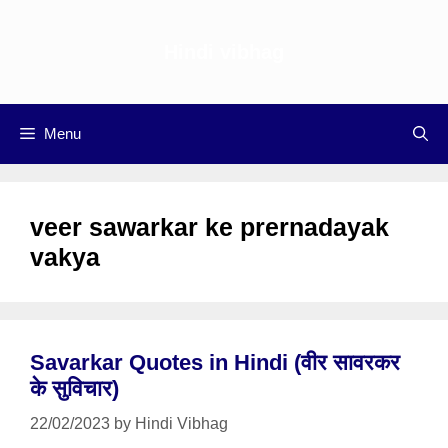
Skip
to
Hindi vibhag
content
Menu
veer sawarkar ke prernadayak
vakya
Savarkar Quotes in Hindi (वीर सावरकर
के सुविचार)
22/02/2023
by
Hindi Vibhag