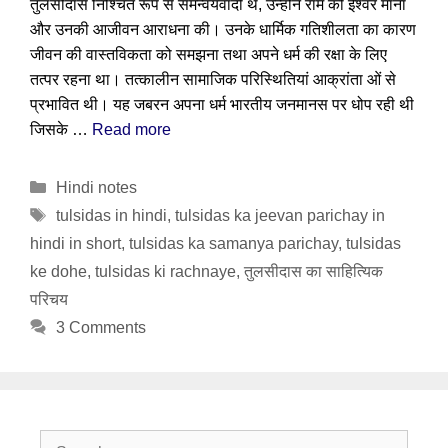
तुलसीदास निश्चित रूप से समन्वयवादी थे, उन्होंने राम को ईश्वर माना
और उनकी आजीवन आराधना की। उनके धार्मिक गतिशीलता का कारण
जीवन की वास्तविकता को समझना तथा अपने धर्म की रक्षा के लिए
तत्पर रहना था। तत्कालीन सामाजिक परिस्थितियां आक्रांता ओं से
प्रभावित थी। यह जबरन अपना धर्म भारतीय जनमानस पर धोप रही थी
जिसके …
Read more
Categories
Hindi notes
Tags
tulsidas in hindi
,
tulsidas ka jeevan parichay in
hindi in short
,
tulsidas ka samanya parichay
,
tulsidas
ke dohe
,
tulsidas ki rachnaye
,
तुलसीदास का साहित्यिक
परिचय
3 Comments
Search