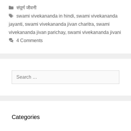
Categories
संपूर्ण जीवनी
Tags
swami vivekananda in hindi
,
swami vivekananda
jayanti
,
swami vivekananda jivan charitra
,
swami
vivekananda jivan parichay
,
swami vivekananda jivani
4 Comments
Search
for:
Categories