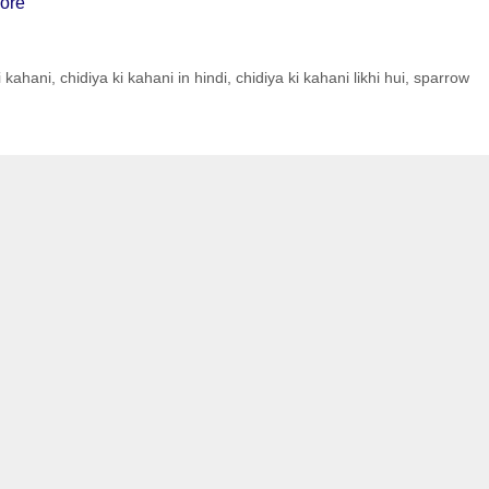
ore
i kahani
,
chidiya ki kahani in hindi
,
chidiya ki kahani likhi hui
,
sparrow