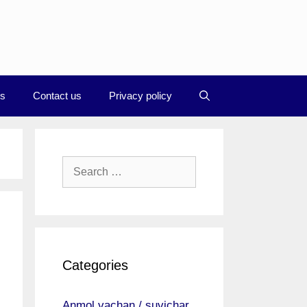
Us
Contact us
Privacy policy
Search
for:
Categories
Anmol vachan / suvichar