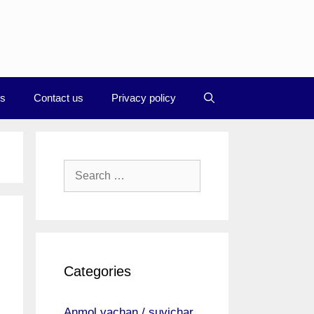
Us
Contact us
Privacy policy
Search
for:
Categories
Anmol vachan / suvichar