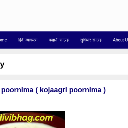
ome
हिंदी व्याकरण
कहानी संग्रह
सुविचार संग्रह
About 
ry
harad poornima ( kojaagri poornima )