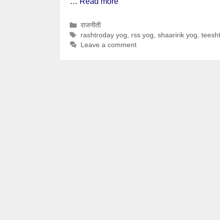
…
Read more
Categories
राजनीती
Tags
rashtroday yog
,
rss yog
,
shaaririk yog
,
teesh
Leave a comment