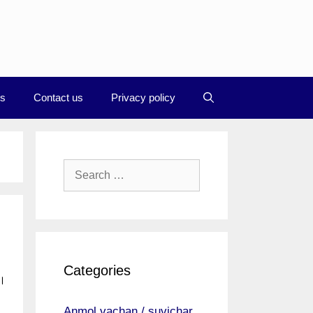
Us
Contact us
Privacy policy
Search
for:
Categories
े।
Anmol vachan / suvichar