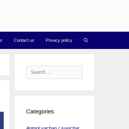
Us
Contact us
Privacy policy
Search
for:
Categories
Anmol vachan / suvichar