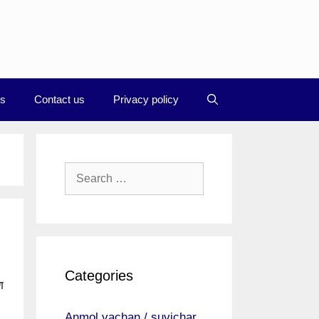
Us
Contact us
Privacy policy
Search
for:
Categories
ण
Anmol vachan / suvichar