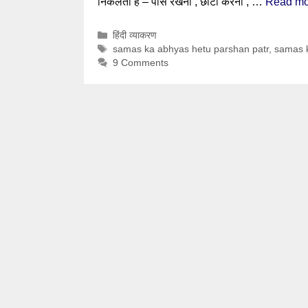
निकलता है – पास रखना , छोटा करना , …
Read mo
Categories
हिंदी व्याकरण
Tags
samas ka abhyas hetu parshan patr
,
samas k
9 Comments