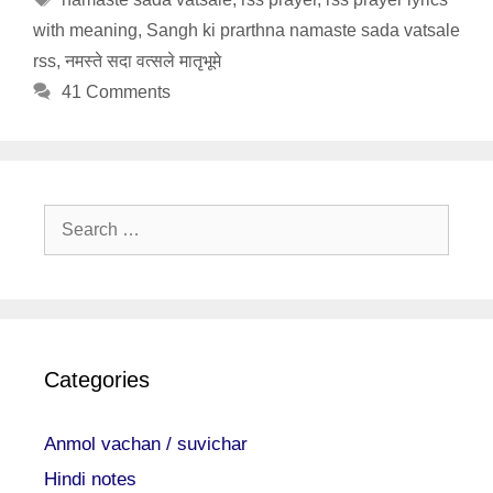
with meaning
,
Sangh ki prarthna namaste sada vatsale
rss
,
नमस्ते सदा वत्सले मातृभूमे
41 Comments
Search
for:
Categories
Anmol vachan / suvichar
Hindi notes