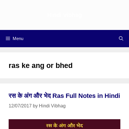
Skip
to
Hindi vibhag
content
Menu
ras ke ang or bhed
रस के अंग और भेद Ras Full Notes in Hindi
12/07/2017
by
Hindi Vibhag