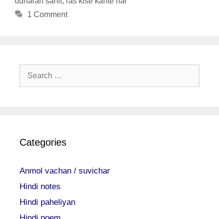
udharan sahit
,
ras kise kahte hai
1 Comment
Search
for:
Categories
Anmol vachan / suvichar
Hindi notes
Hindi paheliyan
Hindi poem