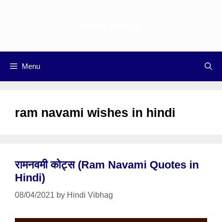
Skip
to
Hindi vibhag
content
Menu
ram navami wishes in hindi
रामनवमी कोट्स (Ram Navami Quotes in
Hindi)
08/04/2021
by
Hindi Vibhag